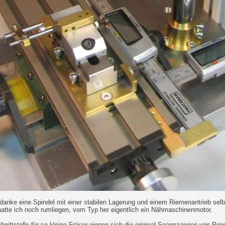
edanke eine Spindel mit einer stabilen Lagerung und einem Riemenantrieb sel
hatte ich noch rumliegen, vom Typ her eigentlich ein Nähmaschinenmotor.
nittstelle für so kleine Fräser eignen sich die original Spannzangen von Prox