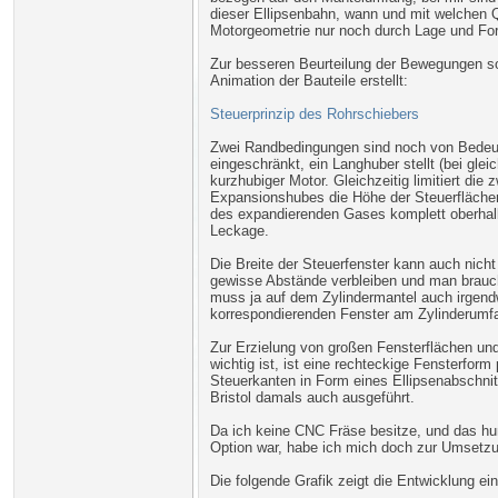
dieser Ellipsenbahn, wann und mit welchen Q
Motorgeometrie nur noch durch Lage und For
Zur besseren Beurteilung der Bewegungen s
Animation der Bauteile erstellt:
Steuerprinzip des Rohrschiebers
Zwei Randbedingungen sind noch von Bedeutu
eingeschränkt, ein Langhuber stellt (bei gl
kurzhubiger Motor. Gleichzeitig limitiert d
Expansionshubes die Höhe der Steuerfläche
des expandierenden Gases komplett oberhalb 
Leckage.
Die Breite der Steuerfenster kann auch nic
gewisse Abstände verbleiben und man braucht
muss ja auf dem Zylindermantel auch irgendw
korrespondierenden Fenster am Zylinderumfa
Zur Erzielung von großen Fensterflächen un
wichtig ist, ist eine rechteckige Fensterfor
Steuerkanten in Form eines Ellipsenabschnit
Bristol damals auch ausgeführt.
Da ich keine CNC Fräse besitze, und das hun
Option war, habe ich mich doch zur Umsetzu
Die folgende Grafik zeigt die Entwicklung e