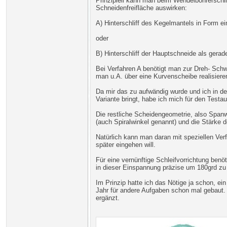
Prinzipiell kann man beim Wendelbohrerschli
Schneidenfreifläche auswirken:
A) Hinterschliff des Kegelmantels in Form ei
oder
B) Hinterschliff der Hauptschneide als gerad
Bei Verfahren A benötigt man zur Dreh- Sch
man u.A. über eine Kurvenscheibe realisieren
Da mir das zu aufwändig wurde und ich in der
Variante bringt, habe ich mich für den Testa
Die restliche Scheidengeometrie, also Span
(auch Spiralwinkel genannt) und die Stärke
Natürlich kann man daran mit speziellen Verf
später eingehen will.
Für eine vernünftige Schleifvorrichtung ben
in dieser Einspannung präzise um 180grd z
Im Prinzip hatte ich das Nötige ja schon, e
Jahr für andere Aufgaben schon mal gebaut
ergänzt.